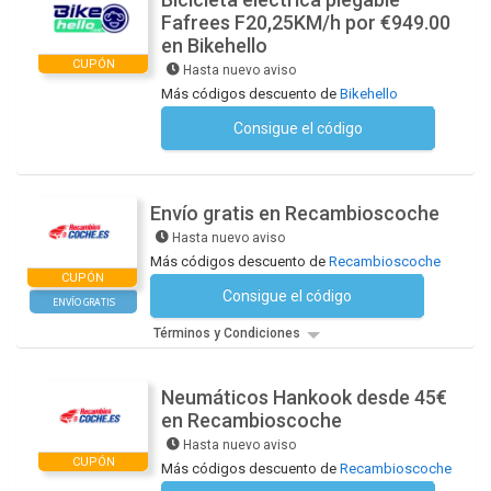
Fafrees F20,25KM/h por €949.00
en Bikehello
CUPÓN
Hasta nuevo aviso
Más códigos descuento de
Bikehello
Consigue el código
No se necesita ningún código
Envío gratis en Recambioscoche
Hasta nuevo aviso
Más códigos descuento de
Recambioscoche
CUPÓN
Consigue el código
No se necesita ningún código
ENVÍO GRATIS
Términos y Condiciones
Neumáticos Hankook desde 45€
en Recambioscoche
Hasta nuevo aviso
CUPÓN
Más códigos descuento de
Recambioscoche