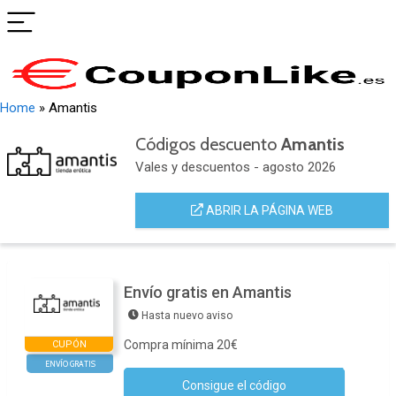
Home
»
Amantis
Códigos descuento
Amantis
Vales y descuentos - agosto 2026
ABRIR LA PÁGINA WEB
Envío gratis en Amantis
Hasta nuevo aviso
Compra mínima 20€
CUPÓN
ENVÍO GRATIS
Consigue el código
No se necesita ningún código