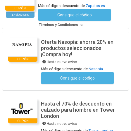
Más códigos descuento de
Zapatos.es
CUPÓN
Consigue el código
ENVÍO GRATIS
No se necesita ningún código
Términos y Condiciones
Oferta Nasopia: ahorra 20% en
productos seleccionados –
¡Compra hoy!
CUPÓN
Hasta nuevo aviso
Más códigos descuento de
Nasopia
Consigue el código
No se necesita ningún código
Hasta el 70% de descuento en
calzado para hombre en Tower
London
CUPÓN
Hasta nuevo aviso
Más códigos descuento de
Tower London