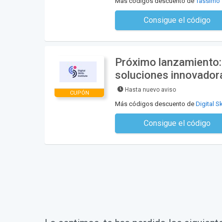
Más códigos descuento de
Tassimo
Consigue el código
No se necesita ningún có
Próximo lanzamiento: 
soluciones innovadoras
Hasta nuevo aviso
CUPÓN
Más códigos descuento de
Digital Sk
Consigue el código
No se necesita ningún có