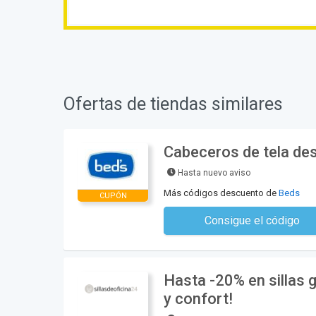
Ofertas de tiendas similares
Cabeceros de tela de
Hasta nuevo aviso
Más códigos descuento de
Beds
CUPÓN
Consigue el código
No se necesita ningún có
Hasta -20% en sillas 
y confort!