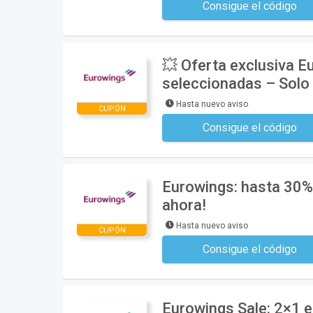
Consigue el código
No se necesita ningún có
💥 Oferta exclusiva E
seleccionadas – Solo 
Hasta nuevo aviso
CUPÓN
Consigue el código
No se necesita ningún có
Eurowings: hasta 30% 
ahora!
Hasta nuevo aviso
CUPÓN
Consigue el código
No se necesita ningún có
Eurowings Sale: 2×1 en