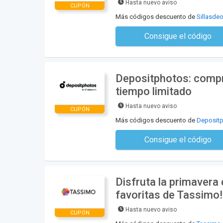
Hasta nuevo aviso
CUPÓN
Más códigos descuento de
Sillasdeo
Consigue el código
No se necesita ningún có
Depositphotos: compra
tiempo limitado
Hasta nuevo aviso
CUPÓN
Más códigos descuento de
Deposit
Consigue el código
No se necesita ningún có
Disfruta la primavera
favoritas de Tassimo!
Hasta nuevo aviso
CUPÓN