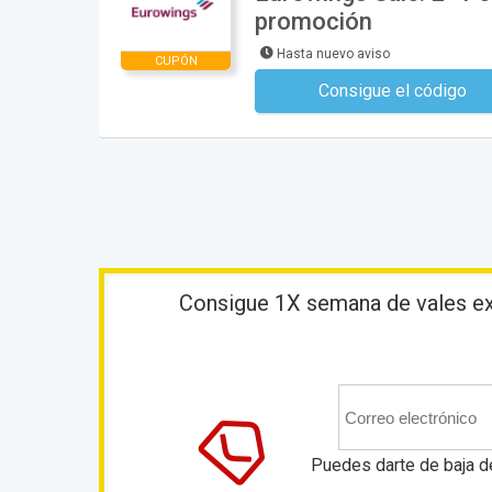
promoción
Hasta nuevo aviso
CUPÓN
Consigue el código
No se necesita ningún có
Consigue 1X semana de vales exc
Puedes darte de baja d