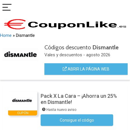
Home
»
Dismantle
Códigos descuento
Dismantle
Vales y descuentos - agosto 2026
ABRIR LA PÁGINA WEB
Pack X La Cara – ¡Ahorra un 25%
en Dismantle!
Hasta nuevo aviso
CUPÓN
Consigue el código
No se necesita ningún código