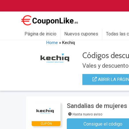
Página de inicio
Nuevos cupones
Todas las 
Home
»
Kechiq
Códigos desc
Vales y descuento
ABRIR LA PÁGI
Sandalias de mujeres 
Hasta nuevo aviso
Consigue el código
CUPÓN
No se necesita ningún có