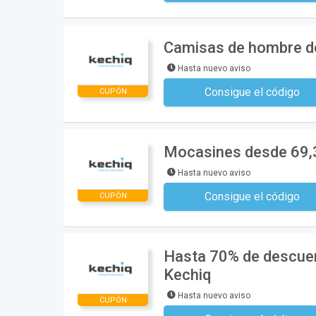
Camisas de hombre d
Hasta nuevo aviso
Consigue el código
CUPÓN
No se necesita ningún có
Mocasines desde 69,
Hasta nuevo aviso
Consigue el código
CUPÓN
No se necesita ningún có
Hasta 70% de descuen
Kechiq
Hasta nuevo aviso
CUPÓN