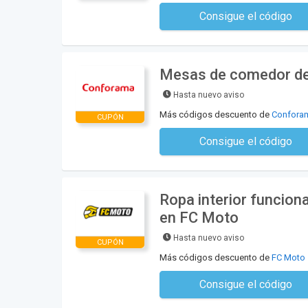
Consigue el código
No se necesita ningún có
Mesas de comedor de
Hasta nuevo aviso
Más códigos descuento de
Confora
CUPÓN
Consigue el código
No se necesita ningún có
Ropa interior funcion
en FC Moto
Hasta nuevo aviso
CUPÓN
Más códigos descuento de
FC Moto
Consigue el código
No se necesita ningún có