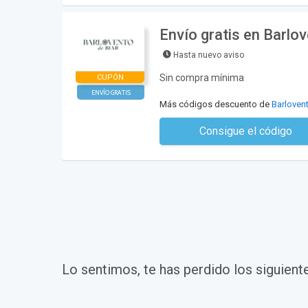
Envío gratis en Barlov
Hasta nuevo aviso
Sin compra mínima
CUPÓN
ENVÍO GRATIS
Más códigos descuento de
Barlovent
Consigue el código
No se necesita ningún có
Lo sentimos, te has perdido los siguient