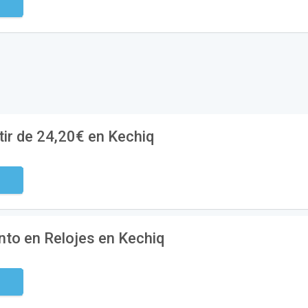
digo
ir de 24,20€ en Kechiq
digo
to en Relojes en Kechiq
digo