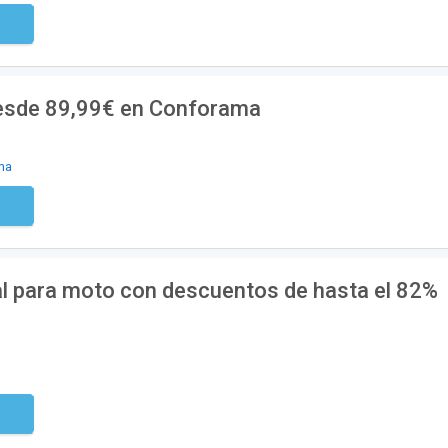
digo
sde 89,99€ en Conforama
ma
digo
al para moto con descuentos de hasta el 82%
digo