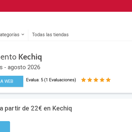
categorías
Todas las tiendas
uento
Kechiq
s - agosto 2026
Evalua:
5
(
1
Evaluaciones)
NA WEB
a partir de 22€ en Kechiq
digo