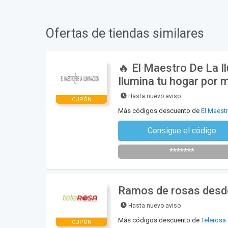
Ofertas de tiendas similares
🔥 El Maestro De La I
Ilumina tu hogar por 
Hasta nuevo aviso
CUPÓN
Más códigos descuento de
El Maest
Consigue el código
Suscríbete al newsle
*******
Ramos de rosas desde
Hasta nuevo aviso
Más códigos descuento de
Telerosa
CUPÓN