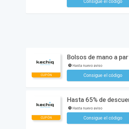
Consigue el código
No se necesita ningún có
Bolsos de mano a part
Hasta nuevo aviso
Consigue el código
CUPÓN
No se necesita ningún có
Hasta 65% de descuen
Hasta nuevo aviso
Consigue el código
CUPÓN
No se necesita ningún có