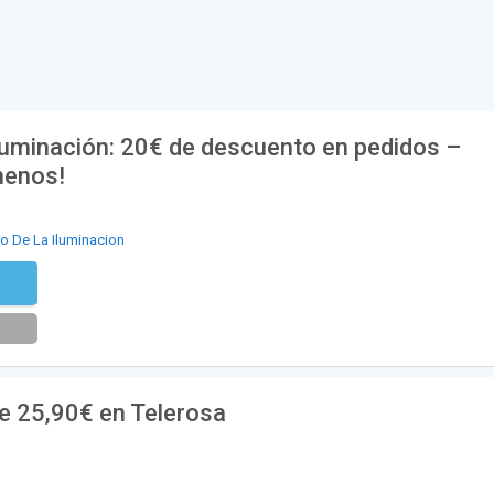
luminación: 20€ de descuento en pedidos –
menos!
ro De La Iluminacion
tter
 25,90€ en Telerosa