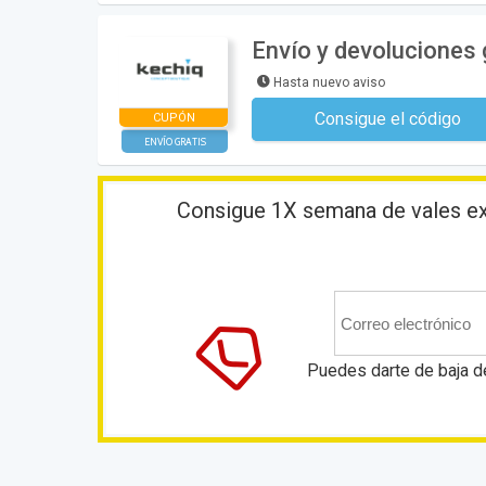
Envío y devoluciones 
Hasta nuevo aviso
Consigue el código
CUPÓN
No se necesita ningún có
ENVÍO GRATIS
Consigue 1X semana de vales exc
Puedes darte de baja d