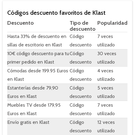
Códigos descuento favoritos de Klast
Descuento
Tipo de
Popularidad
descuento
Hasta 33% de descuento en
Código
7 veces
sillas de escritorio en Klast
descuento
utilizado
10€ código descuento para tu
Código
30 veces
primer pedido en Klast
descuento
utilizado
Cómodas desde 199.95 Euros
Código
4 veces
en Klast
descuento
utilizado
Estanterías desde 79,90
Código
5 veces
Euros en Klast
descuento
utilizado
Muebles TV desde 179,95
Código
7 veces
Euros en Klast
descuento
utilizado
Envío gratis en Klast
Código
12 veces
descuento
utilizado