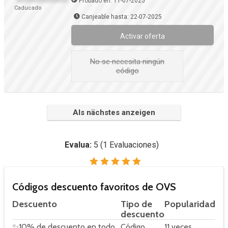
Probado en: 11-07-2025
Caducado
Canjeable hasta: 22-07-2025
Activar oferta
No se necesita ningún
código
Als nächstes anzeigen
Evalua:
5
(
1
Evaluaciones)
Códigos descuento favoritos de OVS
Descuento
Tipo de
Popularidad
descuento
✨10% de descuento en todo
Código
11 veces