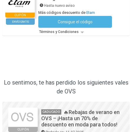
Hasta nuevo aviso
Más códigos descuento de
Etam
CUPÓN
Consigue el código
ENVÍO GRATIS
No se necesita ningún código
Términos y Condiciones
Lo sentimos, te has perdido los siguientes vales
de OVS
🔥Rebajas de verano en
CADUCADO
OVS – ¡Hasta un 70% de
descuento en moda para todos!
CUPÓN