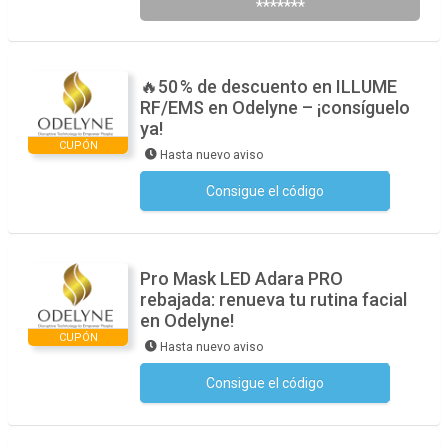
*******
🔥50 % de descuento en ILLUME
RF/EMS en Odelyne – ¡consíguelo
ya!
CUPÓN
Hasta nuevo aviso
Consigue el código
No se necesita ningún código
Pro Mask LED Adara PRO
rebajada: renueva tu rutina facial
en Odelyne!
CUPÓN
Hasta nuevo aviso
Consigue el código
No se necesita ningún código