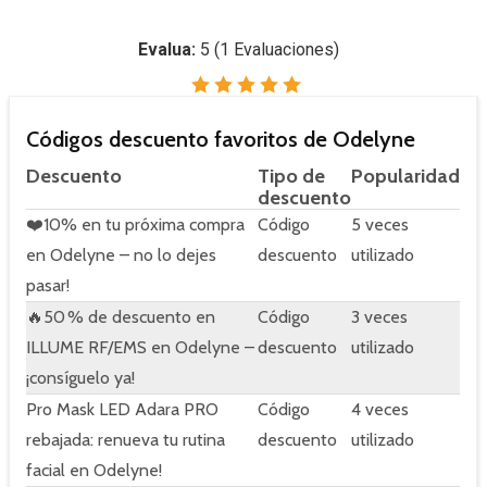
Evalua:
5
(
1
Evaluaciones)
Códigos descuento favoritos de Odelyne
Descuento
Tipo de
Popularidad
descuento
❤️10% en tu próxima compra
Código
5 veces
en Odelyne – no lo dejes
descuento
utilizado
pasar!
🔥50 % de descuento en
Código
3 veces
ILLUME RF/EMS en Odelyne –
descuento
utilizado
¡consíguelo ya!
Pro Mask LED Adara PRO
Código
4 veces
rebajada: renueva tu rutina
descuento
utilizado
facial en Odelyne!