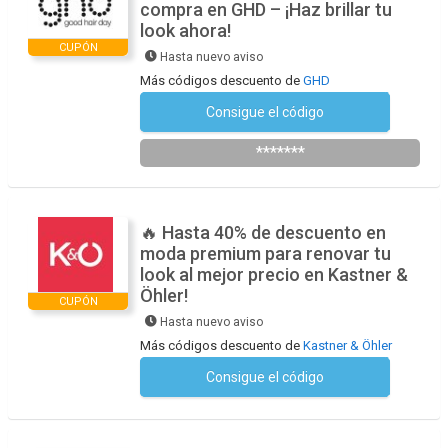
compra en GHD – ¡Haz brillar tu
look ahora!
CUPÓN
Hasta nuevo aviso
Más códigos descuento de
GHD
Consigue el código
Suscríbete a la newsletter
*******
🔥 Hasta 40% de descuento en
moda premium para renovar tu
look al mejor precio en Kastner &
Öhler!
CUPÓN
Hasta nuevo aviso
Más códigos descuento de
Kastner & Öhler
Consigue el código
No se necesita ningún código